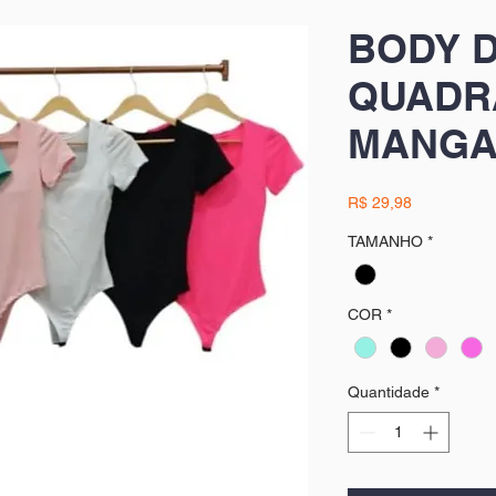
BODY 
QUADR
MANGA
Preço
R$ 29,98
TAMANHO
*
COR
*
Quantidade
*