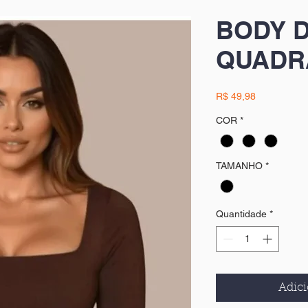
BODY 
QUADR
Preço
R$ 49,98
COR
*
TAMANHO
*
Quantidade
*
Adici