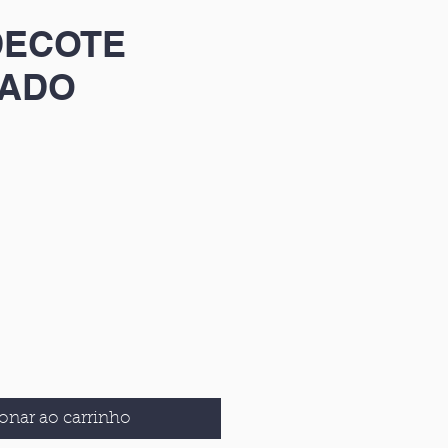
DECOTE
ADO
onar ao carrinho