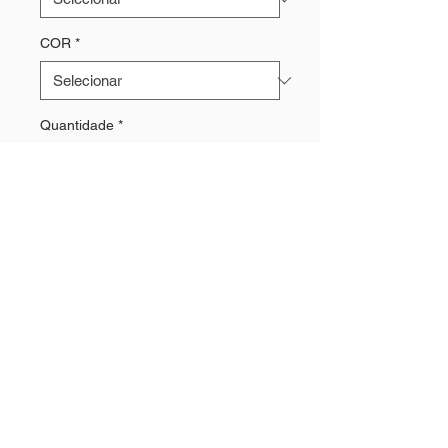
COR
*
Quantidade
*
Adicionar ao carrinho
Siga-nos: