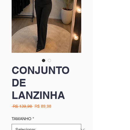
CONJUNTO
DE
LANZINHA
Preço
Preço
 R$ 139,98 
R$ 89,98
normal
promocional
TAMANHO
*