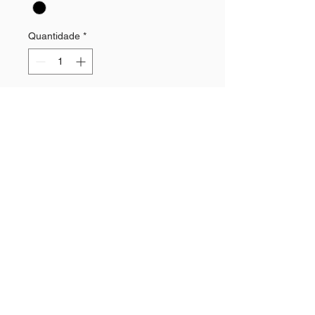
Quantidade
*
Adicionar ao carrinho
PONCHO DE TRICOT
Siga-nos: