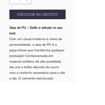
Adicionar ao carrinho
Saia de PU – Estilo e atitude no seu
look
Com um visual moderno e cheio de
personalidade, a saia de PU é a
peça-chave que transforma qualquer
produção! Confeccionada em
material sintético de alta qualidade,
ela une o brilho discreto do couro
com o conforto necessário para o dia
a dia. O caimento estruturado
valoriza a silhueta e permite
combinações que vão do casual ao
sofisticado – basta trocar os
acessórios!