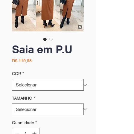
Saia em P.U
Preço
R$ 119,98
COR
*
TAMANHO
*
Quantidade
*